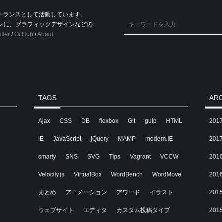
ーランスとして活動しています。
インに、グラフィックデザインなどの
tter
/
GitHub
/
About
TAGS
AR
Ajax
CSS
DB
flexbox
Git
gulp
HTML
201
IE
JavaScript
jQuery
MAMP
modern.IE
201
smarty
SNS
SVG
Tips
Vagrant
VCCW
201
Velocity.js
VirtualBox
WordBench
WordMove
201
まとめ
アニメーション
アワード
イラスト
201
ウェブサイト
エディタ
カスタム投稿タイプ
201