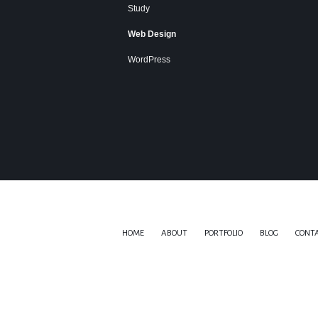
Study
Web Design
WordPress
HOME
ABOUT
PORTFOLIO
BLOG
CONT