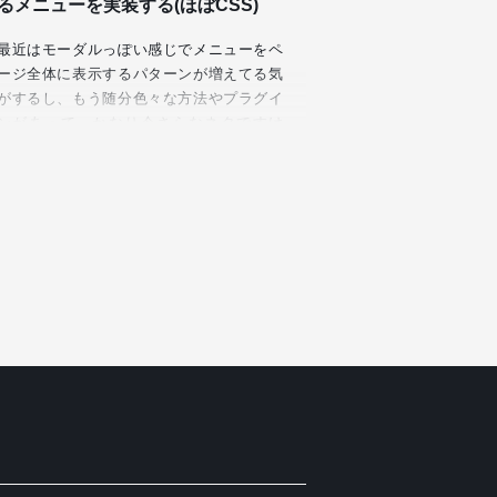
るメニューを実装する(ほぼCSS)
最近はモーダルっぽい感じでメニューをペ
ージ全体に表示するパターンが増えてる気
がするし、もう随分色々な方法やプラグイ
ンがあって、かなり今さらなネタですけ
ど、クリックでサイドからスライドして現
れるメニューの新たな知見を得たの…