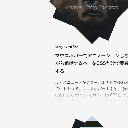
2015.02.28 Sat
マウスホバーでアニメーションし
がら追従するバーをCSSだけで実
する
よくメニューとかグローバルナビで使わ
ているやつで、マウスホバーすると、そ
にあわせて付いてくる線(バー)をCSSだけ
実装する方法。 JavaScriptでやることが
いと思いますけど、CSSだけでできるん
ゃないかと…