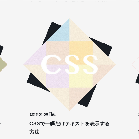
こ
されるやつ。今まで一度も使ったことがな
かったので、流行ってる(?)し、試しにちょ
っと作ってみました。 ta…
2015.01.08 Thu
一
CSSで一瞬だけテキストを表示する
方法