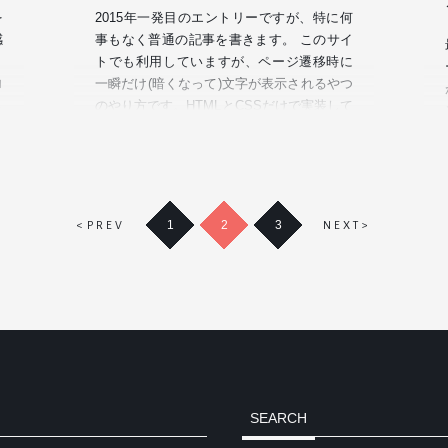
を
2015年一発目のエントリーですが、特に何
感
事もなく普通の記事を書きます。 このサイ
ト
トでも利用していますが、ページ遷移時に
ロ
一瞬だけ(暗くなって)文字が表示されるやつ
さ
のやり方です。HTMLとCSSだけで実装して
まして、JSは…
1
2
3
<
PREV
NEXT
>
SEARCH