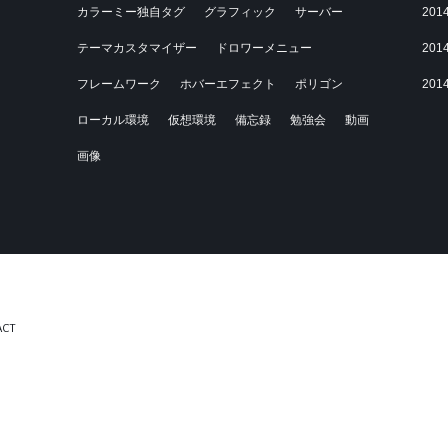
カラーミー独自タグ
グラフィック
サーバー
201
テーマカスタマイザー
ドロワーメニュー
201
フレームワーク
ホバーエフェクト
ポリゴン
201
ローカル環境
仮想環境
備忘録
勉強会
動画
画像
ACT