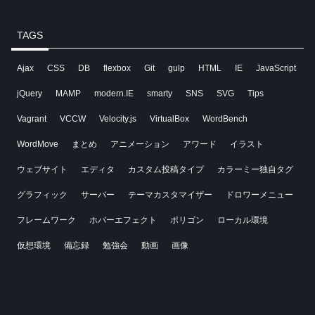
TAGS
Ajax
CSS
DB
flexbox
Git
gulp
HTML
IE
JavaScript
jQuery
MAMP
modern.IE
smarty
SNS
SVG
Tips
Vagrant
VCCW
Velocity.js
VirtualBox
WordBench
WordMove
まとめ
アニメーション
アワード
イラスト
ウェブサイト
エディタ
カスタム投稿タイプ
カラーミー独自タグ
グラフィック
サーバー
テーマカスタマイザー
ドロワーメニュー
フレームワーク
ホバーエフェクト
ポリゴン
ローカル環境
仮想環境
備忘録
勉強会
動画
画像