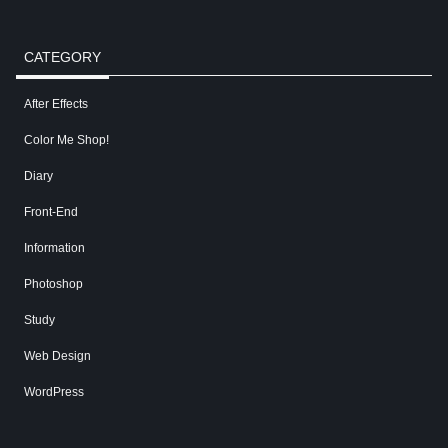
CATEGORY
After Effects
Color Me Shop!
Diary
Front-End
Information
Photoshop
Study
Web Design
WordPress