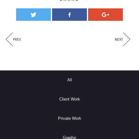
PREV
NEXT
All
Client Work
Private Work
Graphic